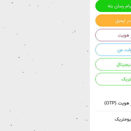
یام رسان بله
در ایمیل
ز هویت
ولت من
دیجیتال
از هویت (
)
OTP
بیومتریک